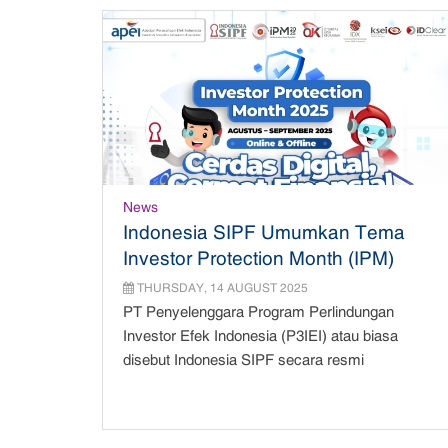
News
Indonesia SIPF Umumkan Tema
Investor Protection Month (IPM)
2025: “Cerdas Digital, Cermat
THURSDAY, 14 AUGUST 2025
Finansial”
PT Penyelenggara Program Perlindungan
Investor Efek Indonesia (P3IEI) atau biasa
disebut Indonesia SIPF secara resmi
mengumumkan t...