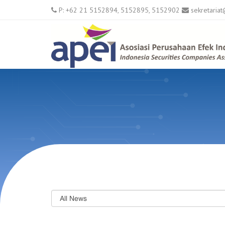
P: +62 21 5152894, 5152895, 5152902
sekretariat