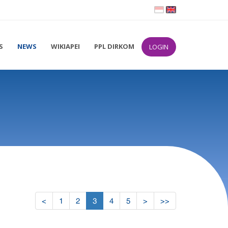
S
NEWS
WIKIAPEI
PPL DIRKOM
LOGIN
(current)
<
1
2
3
4
5
>
>>