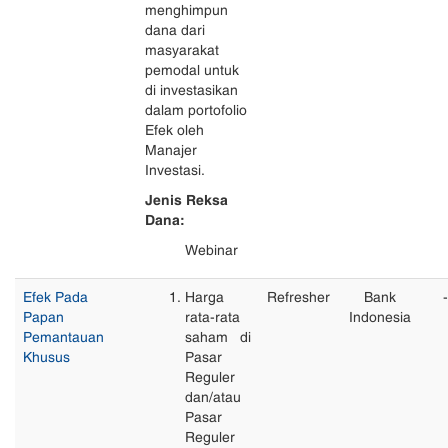
menghimpun
dana dari
masyarakat
pemodal untuk
di investasikan
dalam portofolio
Efek oleh
Manajer
Investasi.
Jenis Reksa
Dana:
Webinar
Efek Pada
Harga
Refresher
Bank
-
Papan
rata-rata
Indonesia
Pemantauan
saham di
Khusus
Pasar
Reguler
dan/atau
Pasar
Reguler