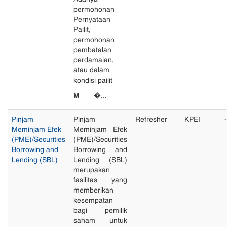
permohonan
Pernyataan
Pailit,
permohonan
pembatalan
perdamaian,
atau dalam
kondisi pailit
M
�...
Pinjam
Pinjam
Refresher
KPEI
-
Meminjam Efek
Meminjam Efek
(PME)/Securities
(PME)/Securities
Borrowing and
Borrowing and
Lending (SBL)
Lending (SBL)
merupakan
fasilitas yang
memberikan
kesempatan
bagi pemilik
saham untuk