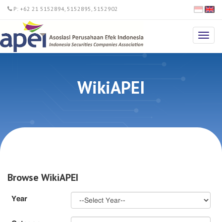
P: +62 21 5152894, 5152895, 5152902
Toggl
navig
WikiAPEI
Browse WikiAPEI
Year